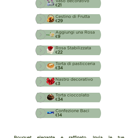
Vaso decorativo
€21
Cestino di Frutta
€29
Aggiungi una Rosa
€9
Rosa Stabilizzata
€22
Torta di pasticceria
€34
Nastro decorativo
€3
Torta cioccolato
€34
Confezione Baci
€14
Bouquet elegante e raffinato. Invia le tue