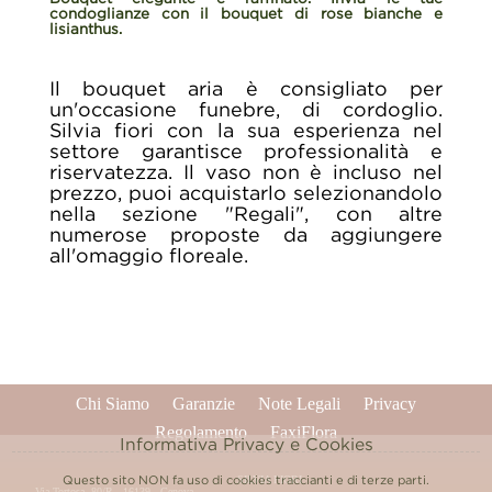
condoglianze con il bouquet di rose bianche e
lisianthus.
Il bouquet aria è consigliato per
un'occasione funebre, di cordoglio.
Silvia fiori con la sua esperienza nel
settore garantisce professionalità e
riservatezza. Il vaso non è incluso nel
prezzo, puoi acquistarlo selezionandolo
nella sezione "Regali", con altre
numerose proposte da aggiungere
all'omaggio floreale.
Chi Siamo
Garanzie
Note Legali
Privacy
Regolamento
FaxiFlora
Informativa Privacy e Cookies
Questo sito NON fa uso di cookies traccianti e di terze parti.
SILVIA FIORI
Via Tortosa, 80/R - 16139 - Genova