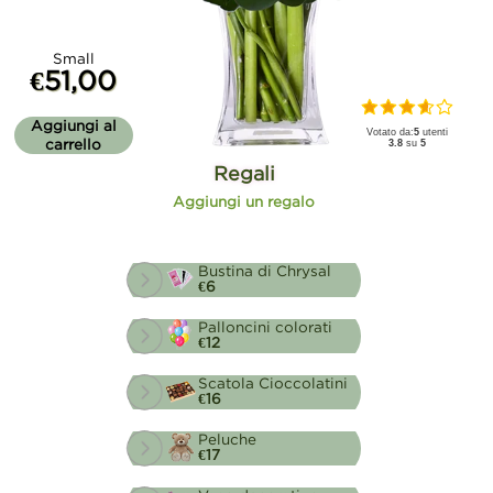
Small
€51,00
Aggiungi al
Votato da:
5
utenti
carrello
3.8
su
5
Regali
Aggiungi un regalo
Bustina di Chrysal
€6
Palloncini colorati
€12
Scatola Cioccolatini
€16
Peluche
€17