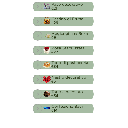
Vaso decorativo
€21
Cestino di Frutta
€29
Aggiungi una Rosa
€9
Rosa Stabilizzata
€22
Torta di pasticceria
€34
Nastro decorativo
€3
Torta cioccolato
€34
Confezione Baci
€14