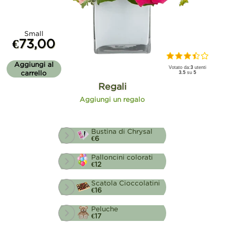
Small
€73,00
Aggiungi al
Votato da:
3
utenti
carrello
3.5
su
5
Regali
Aggiungi un regalo
Bustina di Chrysal
€6
Palloncini colorati
€12
Scatola Cioccolatini
€16
Peluche
€17