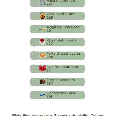
Vaso decorativo
€21
Cestino di Frutta
€29
Aggiungi una Rosa
€9
Rosa Stabilizzata
€22
Torta di pasticceria
€34
Nastro decorativo
€3
Torta cioccolato
€34
Confezione Baci
€14
Silvia Fiori consegna a Genova a domicilio. Compra