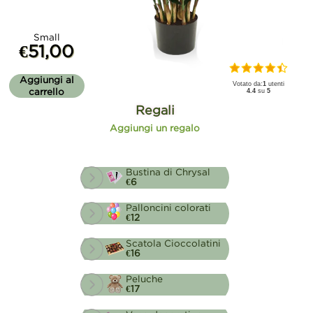
Small
€51,00
Aggiungi al
Votato da:
1
utenti
carrello
4.4
su
5
Regali
Aggiungi un regalo
Bustina di Chrysal
€6
Palloncini colorati
€12
Scatola Cioccolatini
€16
Peluche
€17