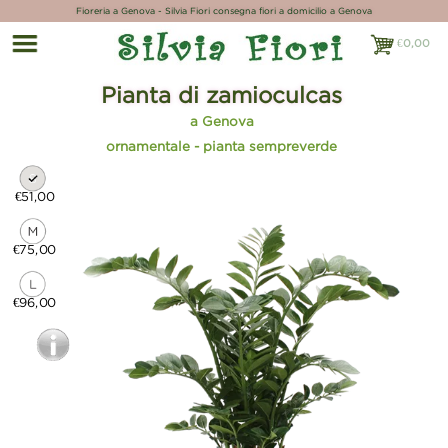
Fioreria a Genova - Silvia Fiori consegna fiori a domicilio a Genova
€
0,00
€0,00
Pianta di zamioculcas
a Genova
ornamentale - pianta sempreverde
€51,00
€75,00
€96,00